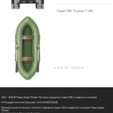
Лодка ПВХ Лоцман Т-280
Вы посмотрели все 28 товаров
2021 - 2026 © Лодки Деда Мазая. Магазин надувных лодок ПВХ и лодочных моторов
ИП Бурдов Алексей Юрьевич, ИНН 024803155481
Официальный интернет-магазин надувных лодок ПВХ и лодочных моторов "Лодки Деда
Мазая"