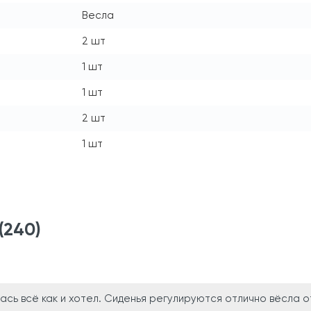
Весла
2 шт
1 шт
1 шт
2 шт
1 шт
(240)
ась всё как и хотел. Сиденья регулируются отлично вёсла