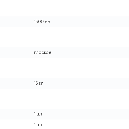
1300 мм
плоское
13 кг
1 шт
1 шт