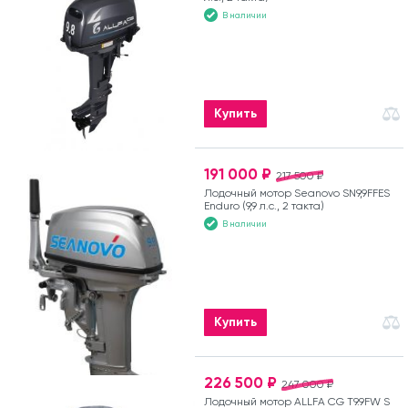
В наличии
Купить
191 000 ₽
217 500 ₽
Лодочный мотор Seanovo SN9,9FFES
Enduro (9,9 л.с., 2 такта)
В наличии
Купить
226 500 ₽
247 000 ₽
Лодочный мотор ALLFA CG T9.9FW S