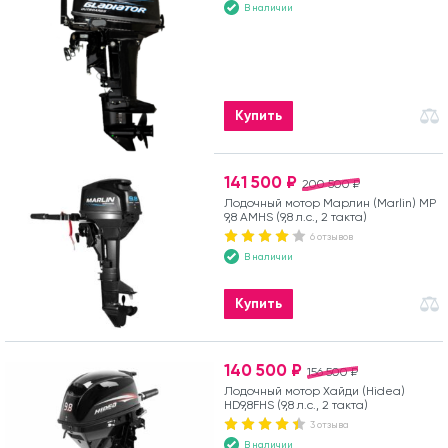
такта)
В наличии
Купить
141 500 ₽
200 500 ₽
Лодочный мотор Марлин (Marlin) MP
9,8 AMHS (9,8 л.с., 2 такта)
6 отзывов
В наличии
Купить
140 500 ₽
156 500 ₽
Лодочный мотор Хайди (Hidea)
HD9,8FHS (9,8 л.с., 2 такта)
3 отзыва
В наличии