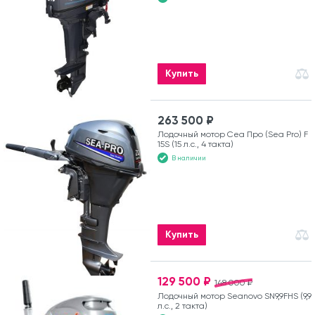
Купить
263 500 ₽
Лодочный мотор Сеа Про (Sea Pro) F
15S (15 л.с., 4 такта)
В наличии
Купить
129 500 ₽
148 000 ₽
Лодочный мотор Seanovo SN9,9FHS (9,9
л.с., 2 такта)