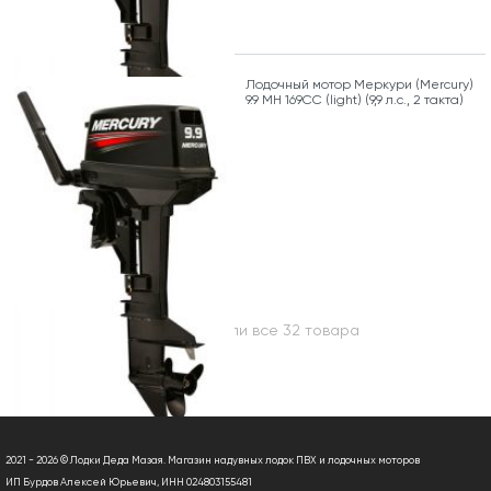
Лодочный мотор Меркури (Mercury)
9.9 MH 169CC (light) (9,9 л.с., 2 такта)
Вы посмотрели все 32 товара
2021 - 2026 © Лодки Деда Мазая. Магазин надувных лодок ПВХ и лодочных моторов
ИП Бурдов Алексей Юрьевич, ИНН 024803155481