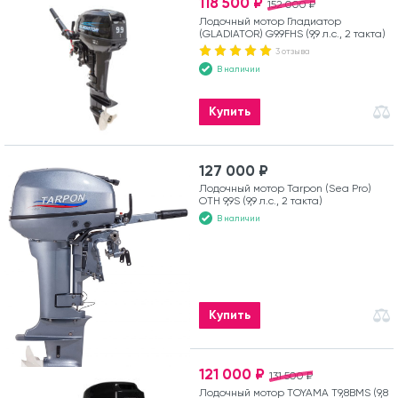
118 500 ₽
152 000 ₽
Лодочный мотор Гладиатор
(GLADIATOR) G9.9FHS (9,9 л.с., 2 такта)
3 отзыва
В наличии
Купить
127 000 ₽
Лодочный мотор Tarpon (Sea Pro)
OTH 9,9S (9,9 л.с., 2 такта)
В наличии
Купить
121 000 ₽
131 500 ₽
Лодочный мотор TOYAMA T9,8BMS (9,8