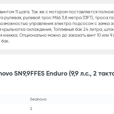
винтом 11 шага. Так же с мотором поставляется полно
а рулевая, рулевой трос М66 3,8 метра (13FT), троса га
 возможностью управления электро подсосом с замка з
 крыльчатка охлаждения, Топливный бак 24 литра, шлан
я книжка. Опционально можно до заказать винт 10 или 9
 бак.
o SN9,9FFES Enduro (9,9 л.с., 2 такт
Seanovo
2