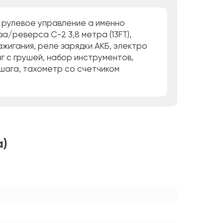
е рулевое управление а именно
за/реверса C-2 3,8 метра (13FT),
ажигания, реле зарядки АКБ, электро
г с грушей, набор инструментов,
 шага, тахометр со счетчиком
а)