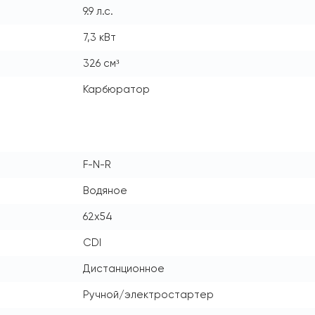
9.9 л.с.
7,3 кВт
326 см³
Карбюратор
F-N-R
Водяное
62x54
CDI
Дистанционное
Ручной/электростартер