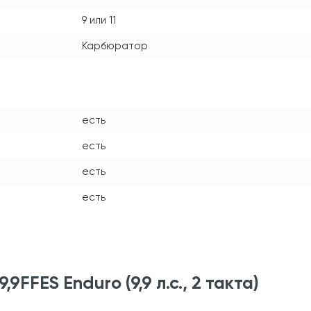
9 или 11
Карбюратор
есть
есть
есть
есть
FFES Enduro (9,9 л.с., 2 такта)