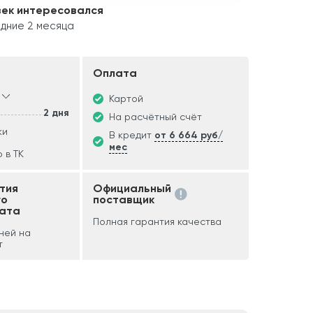
век интересовался
едние 2 месяца
Оплата
Картой
2 дня
На расчётный счёт
ки
В кредит
от 6 664 руб/
мес
 в ТК
тия
Официальный
го
поставщик
ата
Полная гарантия качества
дней на
т