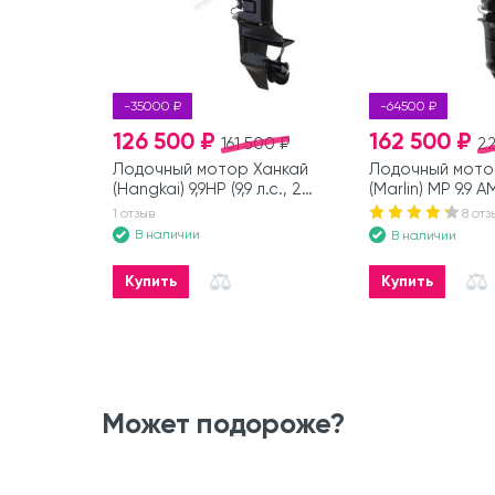
-35000 ₽
-64500 ₽
126 500 ₽
162 500 ₽
161 500 ₽
2
Лодочный мотор Ханкай
Лодочный мото
(Hangkai) 9,9HP (9,9 л.с., 2
(Marlin) MP 9.9 AM
такта)
такта)
1 отзыв
8 отз
В наличии
В наличии
Купить
Купить
Может подороже?