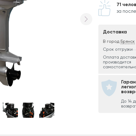
71 чело
за посл
Доставка
В город
Брянск
Срок отгрузки
Оплата достав
производится
самостоятельно
Гаран
легко
возвр
До 14 
возвра