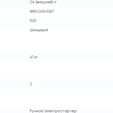
24 (внешний) л
869x345x1067
9.25
Шлицевой
41 кг
2
Ручной/электростартер