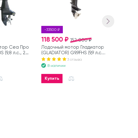
-33500 ₽
118 500 ₽
127 000
152 000 ₽
тор Сеа Про
Лодочный мотор Гладиатор
Лодочный 
S (9,8 л.с., 2
(GLADIATOR) G9.9FHS (9,9 л.с.,
(Sea Pro) OT
2 такта)
такта)
В наличии
3 отзыва
В наличии
Купить
Купить