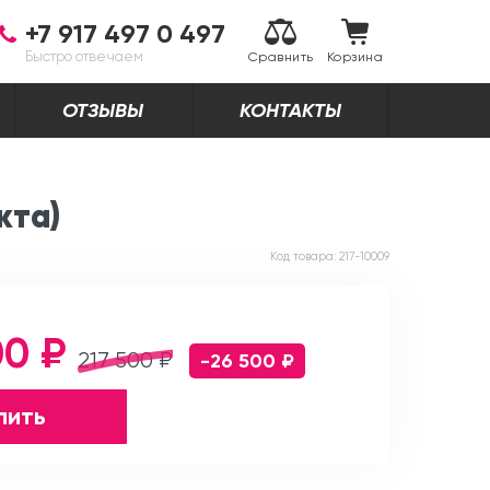
+7 917 497 0 497
Быстро отвечаем
Сравнить
Корзина
ОТЗЫВЫ
КОНТАКТЫ
кта)
Код товара:
217-10009
00 ₽
217 500 ₽
-26 500 ₽
пить