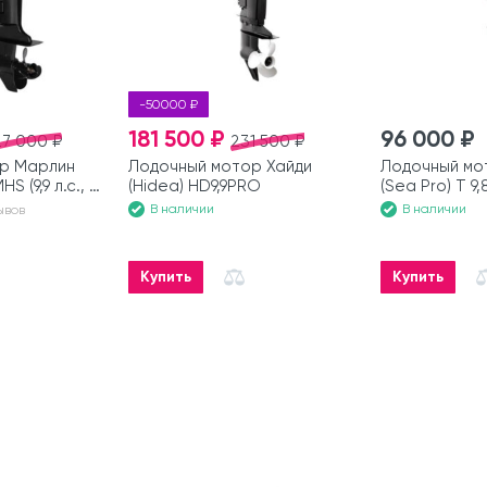
-50000 ₽
181 500 ₽
96 000 ₽
27 000 ₽
231 500 ₽
р Марлин
Лодочный мотор Хайди
Лодочный мо
HS (9,9 л.с., 2
(Hidea) HD9,9PRO
(Sea Pro) Т 9,8
такта)
В наличии
В наличии
ывов
Купить
Купить