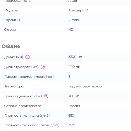
Производитель
Altair
Модель
Альтаир HD
Гарантия
2 года
Серия
HD
Общие
3300 мм
Длина (мм)
?
440 мм
Диаметр борта (мм)
?
Пассажировместимость (чел)
3
Тип мотора
под винтовой мотор
480 кг
Грузоподъемность (кг)
?
Страна производства
Россия
Плотность ткани дна (г/м2)
850
Плотность ткани баллонов (г/м2)
750