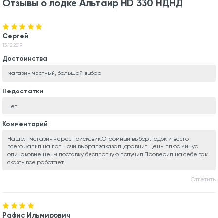
Отзывы о лодке Альтаир HD 330 НДНД
Сергей
13.12.2019
Достоинства
магазин честный, большой выбор
Недостатки
нет
Комментарий
Нашел магазин через поисковик.Огромный выбор лодок и всего
всего.Залип на пол ночи выбралзаказал.,сравнил цены плюс минус
одинаковые цены,доставку бесплатную получил.Проверил на себе так
сказть все работает
Ответить
Рафис Ильмирович