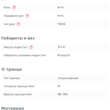
есть
Киль
?
есть
Надувное дно
?
НДНД
Тип дна
?
Габариты и вес
31.5 кг
Масса лодки (кг)
?
Габариты упаковки лодки (см)
90x62x33
О транце
Тип транца
стационарный
Толщина транца (мм)
18
Высота транца (мм)
381-390
Материал