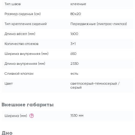
Тип швов
клееные
Размер сиденья (см)
80x20
Тип крепления сидений
Передвижные (ликтрос-ликпаз)
Длина вёсел (мм)
1600
Количество отсеков
3+1
Ширина внутренняя (мм)
650
Длина внутренняя (мм)
2330
Сливной клапан
есть
Цвет
светлосерый-тёмносерый /
серый
Внешние габариты
1530 мм
Ширина (мм)
?
Дно