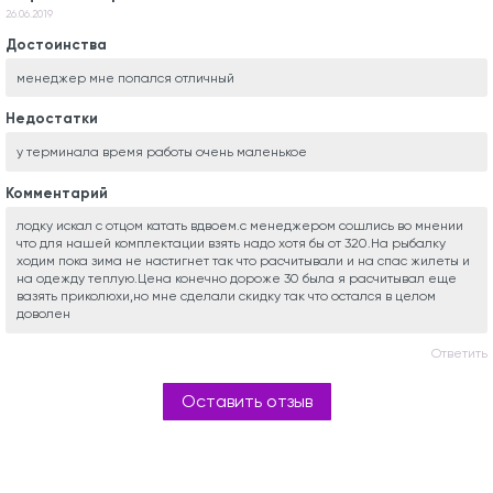
26.06.2019
Достоинства
менеджер мне попался отличный
Недостатки
у терминала время работы очень маленькое
Комментарий
лодку искал с отцом катать вдвоем.с менеджером сошлись во мнении
что для нашей комплектации взять надо хотя бы от 320.На рыбалку
ходим пока зима не настигнет так что расчитывали и на спас жилеты и
на одежду теплую.Цена конечно дороже 30 была я расчитывал еще
вазять приколюхи,но мне сделали скидку так что остался в целом
доволен
Ответить
Оставить отзыв