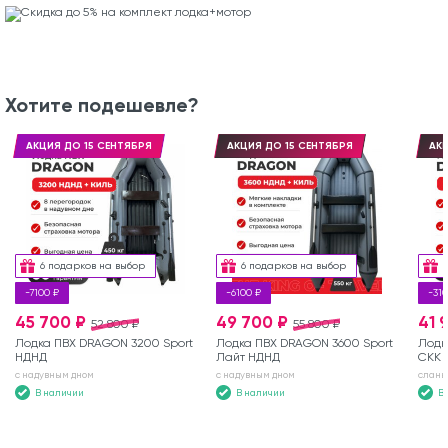
Хотите подешевле?
АКЦИЯ ДО 15 СЕНТЯБРЯ
АКЦИЯ ДО 15 СЕНТЯБРЯ
АКЦ
6 подарков на выбор
6 подарков на выбор
-7100 ₽
-6100 ₽
-310
45 700 ₽
49 700 ₽
41 
52 800 ₽
55 800 ₽
Лодка ПВХ DRAGON 3200 Sport
Лодка ПВХ DRAGON 3600 Sport
Лодк
НДНД
Лайт НДНД
СКК
с надувным дном
с надувным дном
слань
В наличии
В наличии
В