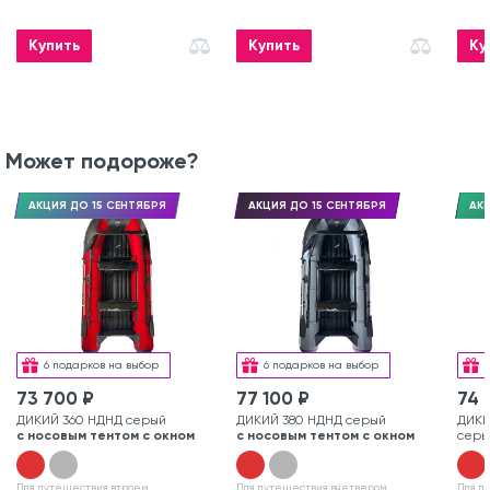
Купить
Купить
Ку
Может подороже?
АКЦИЯ ДО 15 СЕНТЯБРЯ
АКЦИЯ ДО 15 СЕНТЯБРЯ
АКЦ
6 подарков на выбор
6 подарков на выбор
73 700 ₽
77 100 ₽
74 
ДИКИЙ 360 НДНД серый
ДИКИЙ 380 НДНД серый
ДИКИ
с носовым тентом с окном
с носовым тентом с окном
серы
Для путешествия втроем
Для путешествия вчетвером
Для п