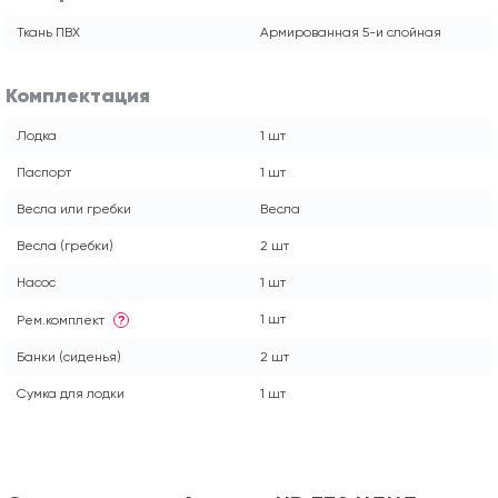
Ткань ПВХ
Армированная 5-и слойная
Комплектация
Лодка
1 шт
Паспорт
1 шт
Весла или гребки
Весла
Весла (гребки)
2 шт
Насос
1 шт
1 шт
Рем.комплект
?
Банки (сиденья)
2 шт
Сумка для лодки
1 шт