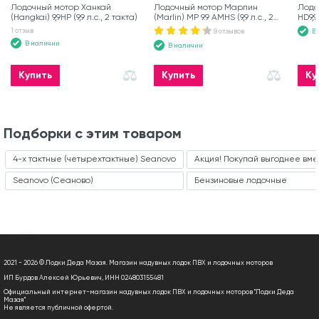
Лодочный мотор Ханкай
Лодочный мотор Марлин
Лодо
(Hangkai) 9,9HP (9,9 л.с., 2 такта)
(Marlin) MP 9.9 AMHS (9,9 л.с., 2
HD9,
такта)
1 отзыв
8 отзывов
В
В наличии
В наличии
Купить
Купить
Ку
Подборки с этим товаром
4-х тактные (четырехтактные) Seanovo
Акция! Покупай выгоднее вме
Seanovo (Сеаново)
Бензиновые лодочные
2021 - 2026 © Лодки Деда Мазая. Магазин надувных лодок ПВХ и лодочных моторов
ИП Бурдов Алексей Юрьевич, ИНН 024803155481
Официальный интернет-магазин надувных лодок ПВХ и лодочных моторов "Лодки Деда
Мазая"
Не является публичной офертой.