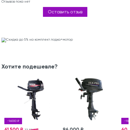
Отзывов пока нет
Оставить отзыв
Хотите подешевле?
-16000 ₽
-15
61 500 ₽
96 000 ₽
60 
77 500 ₽