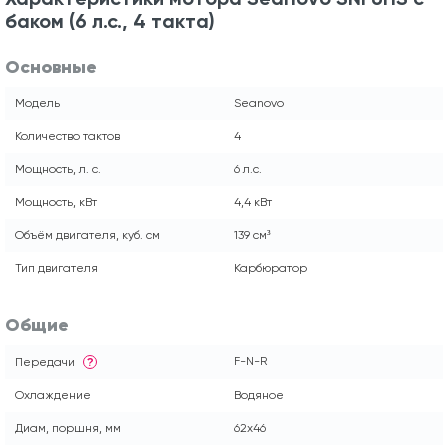
баком (6 л.с., 4 такта)
Основные
Модель
Seanovo
Количество тактов
4
Мощность, л. с.
6 л.с.
Мощность, кВт
4,4 кВт
Объём двигателя, куб. см
139 см³
Тип двигателя
Карбюратор
Общие
F-N-R
Передачи
?
Охлаждение
Водяное
Диам, поршня, мм
62x46