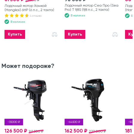
Лодочный мотор Сеа Про (Sea
Лодочный мотор Ханкай
Лодо
Pro) Т 9,8S (9,8 л.с., 2 такта)
(Hangkai) 6HP (6 л.с., 2 такта)
(Hang
В наличии
4 отзыва
В
В наличии
Купить
Купить
Ку
Может подороже?
-35000 ₽
-64500 ₽
-50
126 500 ₽
162 500 ₽
181
161 500 ₽
227 000 ₽