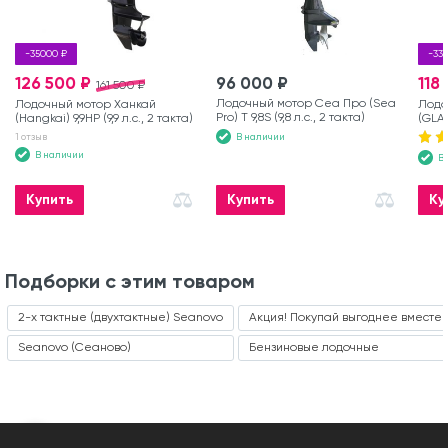
-35000 ₽
-33
126 500 ₽
96 000 ₽
118
161 500 ₽
Лодочный мотор Сеа Про (Sea
Лодочный мотор Ханкай
Лодо
Pro) Т 9,8S (9,8 л.с., 2 такта)
(Hangkai) 9,9HP (9,9 л.с., 2 такта)
(GLAD
такта
В наличии
1 отзыв
В наличии
В
Купить
Купить
Ку
Подборки с этим товаром
2-х тактные (двухтактные) Seanovo
Акция! Покупай выгоднее вместе 
Seanovo (Сеаново)
Бензиновые лодочные