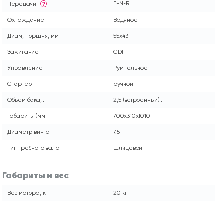
F-N-R
Передачи
?
Охлаждение
Водяное
Диам, поршня, мм
55x43
Зажигание
CDI
Управление
Румпельное
Стартер
ручной
Объём бака, л
2,5 (встроенный) л
Габариты (мм)
700x310x1010
Диаметр винта
7.5
Тип гребного вала
Шлицевой
Габариты и вес
Вес мотора, кг
20 кг