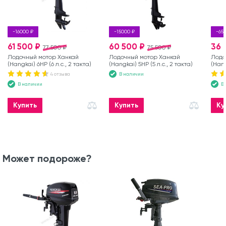
-16000 ₽
-15000 ₽
-65
61 500 ₽
60 500 ₽
36 
77 500 ₽
75 500 ₽
Лодочный мотор Ханкай
Лодочный мотор Ханкай
Лодо
(Hangkai) 6HP (6 л.с., 2 такта)
(Hangkai) 5HP (5 л.с., 2 такта)
(Hang
4 отзыва
В наличии
В наличии
В
Купить
Купить
Ку
Может подороже?