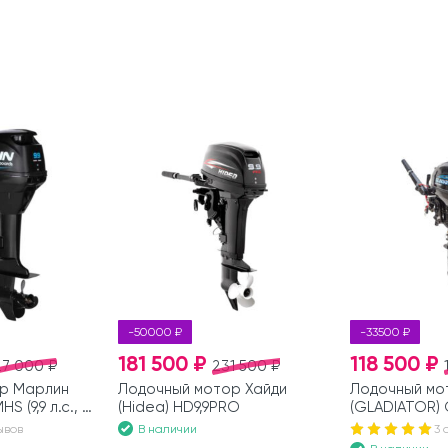
-50000 ₽
-33500 ₽
181 500 ₽
118 500 ₽
27 000 ₽
231 500 ₽
р Марлин
Лодочный мотор Хайди
Лодочный мо
HS (9,9 л.с., 2
(Hidea) HD9,9PRO
(GLADIATOR) G9
2 такта)
В наличии
ывов
3 