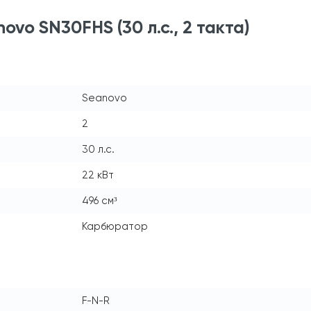
vo SN30FHS (30 л.с., 2 такта)
Seanovo
2
30 л.с.
22 кВт
496 см³
Карбюратор
F-N-R