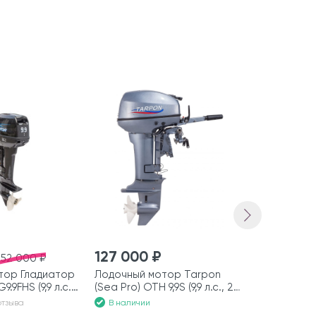
-57500 ₽
127 000 ₽
206 500
152 000 ₽
тор Гладиатор
Лодочный мотор Tarpon
Лодочный 
.9FHS (9,9 л.с.,
(Sea Pro) OTH 9,9S (9,9 л.с., 2
(Hidea) HDF9
такта)
такта)
В наличии
В наличии
отзыва