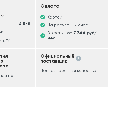
Оплата
Картой
2 дня
На расчётный счёт
ки
В кредит
от 7 344 руб/
мес
 в ТК
тия
Официальный
го
поставщик
ата
Полная гарантия качества
дней на
т