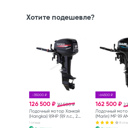
Хотите подешевле?
-35000 ₽
-64500 ₽
126 500 ₽
162 500 ₽
161 500 ₽
2
Лодочный мотор Ханкай
Лодочный мото
(Hangkai) 9,9HP (9,9 л.с., 2
(Marlin) MP 9.9 AM
такта)
такта)
1 отзыв
8 отз