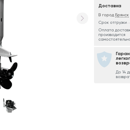
Доставка
В город
Брянск
Срок отгрузки
Оплата достав
производится
самостоятельно
Гаран
легко
возвр
До 14 
возвра