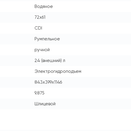
Водяное
72x61
CDI
Румпельное
ручной
24 (внешний) л
Электрогидроподъем
843x399x1146
9.875
Шлицевой