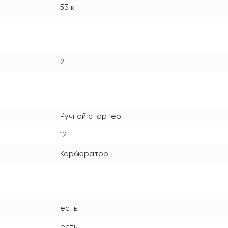
53 кг
2
Ручной стартер
12
Карбюратор
есть
есть