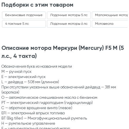
Подборки с этим товаром
Бензиновые лодочные
Лодочные моторы 5 лс
Маломощные мото
4 тактные 5 лс
Лодочные моторы 6 лс
Мотовесла
Описание мотора Меркури (Mercury) F5 M (5
л.с., 4 такта)
Обозначения букв из названия модели
М — ручной пуск
Е — электрический пуск
L — дейдвуд — 508 мм (длинная)
При отсутствии указанных выше обозначений дейдвуд — 381 мм
(короткая)
O — автоматическое смешивание масла с бензином
PT — электрический гидроподъем (гидроцилиндр)
C — обратное вращение винта (левое)
EFI — электронный впрыск топлива
BT (Big tiller) — Многофункциональный румпель
H — румпельное управление
F — четырехтактный подвесной мотор