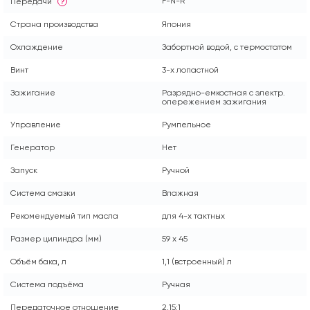
F-N-R
Передачи
?
Страна производства
Япония
Охлаждение
Забортной водой, с термостатом
Винт
3-х лопастной
Зажигание
Разрядно-емкостная с электр.
опережением зажигания
Управление
Румпельное
Генератор
Нет
Запуск
Ручной
Система смазки
Влажная
Рекомендуемый тип масла
для 4-х тактных
Размер цилиндра (мм)
59 х 45
Объём бака, л
1,1 (встроенный) л
Система подъёма
Ручная
Передаточное отношение
2,15:1