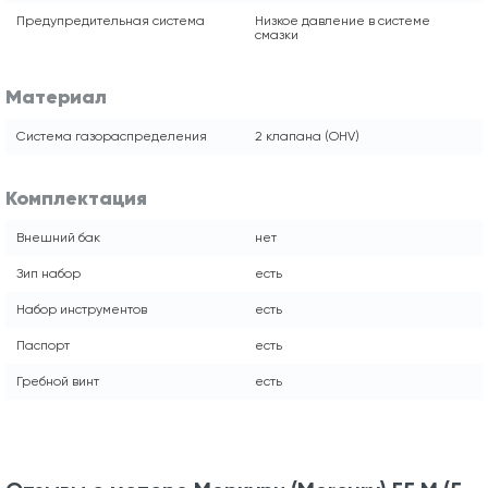
Предупредительная система
Низкое давление в системе
смазки
Материал
Система газораспределения
2 клапана (OHV)
Комплектация
Внешний бак
нет
Зип набор
есть
Набор инструментов
есть
Паспорт
есть
Гребной винт
есть