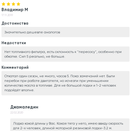
Владимир М
17.11.2019
Достоинства
Значительно дешевле аналогов
Недостатки
Нет топливного фильтра, есть склонность к "пересосу", особенно при
обкатке. Сил 5 реально, не больше.
Комментарий
Откатал один сезон, не много, часов 5. Пока замечаний нет. Были
перебои при работе двигателя, но исчезли при уменьшении
количества масла в топливе. Для не большой лодки и 1-2 человек
подойдёт вполне.
Джамаледин
22.02.2020
Лодка какой длины у Вас. Какая тяга у него, имею ввиду скорость
для 2-х человек, длиной моторной резиновой лодки-3.2 м.