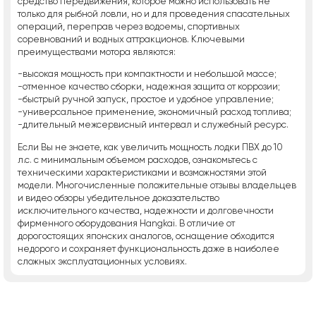
средство передвижения, которое можно использовать не
только для рыбной ловли, но и для проведения спасательных
операций, переправ через водоемы, спортивных
соревнований и водных аттракционов. Ключевыми
преимуществами мотора являются:
-высокая мощность при компактности и небольшой массе;
-отменное качество сборки, надежная защита от коррозии;
-быстрый ручной запуск, простое и удобное управление;
-универсальное применение, экономичный расход топлива;
-длительный межсервисный интервал и служебный ресурс.
Если Вы не знаете, как увеличить мощность лодки ПВХ до 10
л.с. с минимальным объемом расходов, ознакомьтесь с
техническими характеристиками и возможностями этой
модели. Многочисленные положительные отзывы владельцев
и видео обзоры убедительное доказательство
исключительного качества, надежности и долговечности
фирменного оборудования Hangkai. В отличие от
дорогостоящих японских аналогов, оснащение обходится
недорого и сохраняет функциональность даже в наиболее
сложных эксплуатационных условиях.