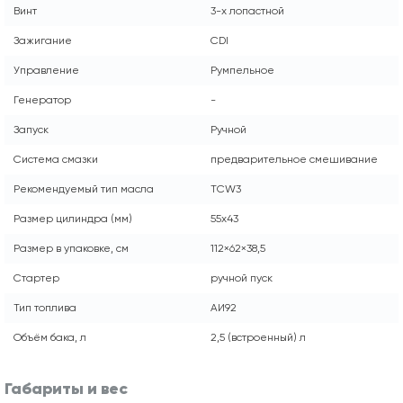
Винт
3-х лопастной
Зажигание
CDI
Управление
Румпельное
Генератор
-
Запуск
Ручной
Система смазки
предварительное смешивание
Рекомендуемый тип масла
TСW3
Размер цилиндра (мм)
55х43
Размер в упаковке, см
112×62×38,5
Стартер
ручной пуск
Тип топлива
АИ92
Объём бака, л
2,5 (встроенный) л
Габариты и вес