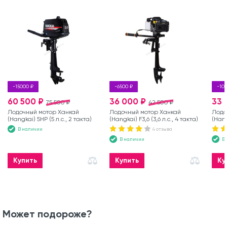
-15000 ₽
-6500 ₽
-10
60 500 ₽
36 000 ₽
33 
75 500 ₽
42 500 ₽
Лодочный мотор Ханкай
Лодочный мотор Ханкай
Лодо
(Hangkai) 5HP (5 л.с., 2 такта)
(Hangkai) F3,6 (3,6 л.с., 4 такта)
(Hang
такта
В наличии
4 отзыва
В наличии
В
Купить
Купить
Ку
Может подороже?