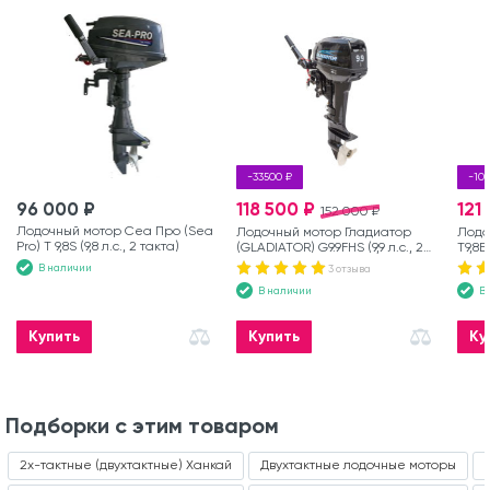
-33500 ₽
-10
96 000 ₽
118 500 ₽
121
152 000 ₽
Лодочный мотор Сеа Про (Sea
Лодочный мотор Гладиатор
Лодо
Pro) Т 9,8S (9,8 л.с., 2 такта)
(GLADIATOR) G9.9FHS (9,9 л.с., 2
T9,8B
такта)
В наличии
3 отзыва
В наличии
В
Купить
Купить
Ку
Подборки с этим товаром
2х-тактные (двухтактные) Ханкай
Двухтактные лодочные моторы