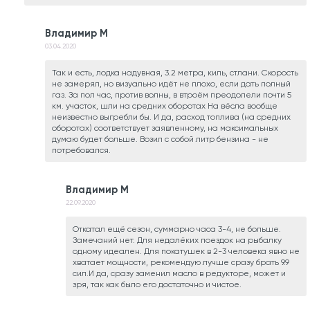
Владимир М
03.04.2020
Так и есть, лодка надувная, 3.2 метра, киль, стлани. Скорость
не замерял, но визуально идёт не плохо, если дать полный
газ. За пол час, против волны, в втроём преодолели почти 5
км. участок, шли на средних оборотах На вёсла вообще
неизвестно выгребли бы. И да, расход топлива (на средних
оборотах) соответствует заявленному, на максимальных
думаю будет больше. Возил с собой литр бензина - не
потребовался.
Владимир М
22.09.2020
Откатал ещё сезон, суммарно часа 3-4, не больше.
Замечаний нет. Для недалёких поездок на рыбалку
одному идеален. Для покатушек в 2-3 человека явно не
хватает мощности, рекомендую лучше сразу брать 9.9
сил.И да, сразу заменил масло в редукторе, может и
зря, так как было его достаточно и чистое.