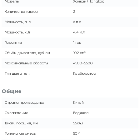
Модель
Ханкай (Hangkai)
Количество тактов
2
Мощность, л. с.
6 л.с.
Мощность, кВт
4,4 кВт
Гарантия
1 год
Объём двигателя, куб. см
102 см³
Максимальные обороты
4500-5500
Тип двигателя
Карбюратор
Общие
Страна производства
Китай
Охлаждение
Водяное
Диам, поршня, мм
55x43
Топливная смесь
50/1