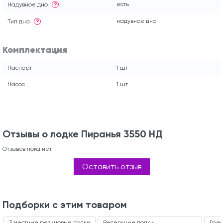
есть
Надувное дно
?
надувное дно
Тип дна
?
Комплектация
Паспорт
1 шт
Насос
1 шт
Отзывы о лодке Пиранья 3550 НД
Отзывов пока нет
Оставить отзыв
Подборки с этим товаром
3 местные резиновые лодки
Весельные лодки
Греб