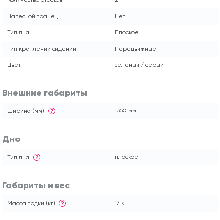
Навесной транец
Нет
Тип дна
Плоское
Тип креплений сидений
Передвижные
Цвет
зеленый / серый
Внешние габариты
1350 мм
Ширина (мм)
?
Дно
плоское
Тип дна
?
Габариты и вес
17 кг
Масса лодки (кг)
?