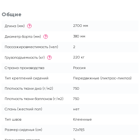
Общие
2700 мм
Длина (мм)
?
380 мм
Диаметр борта (мм)
?
Пассажировместимость (чел)
2
220 кг
Грузоподъемность (кг)
?
Страна производства
Россия
Тип креплений сидений
Передвижные (ликтрос-ликпаз)
Плотность ткани дна (г/м2)
750
Плотность ткани баллонов (г/м2)
750
Слань (жесткий пол)
нет
Тип швов
Клеенные
Размер сиденья (см)
72x19,5
Количество отсеков
2