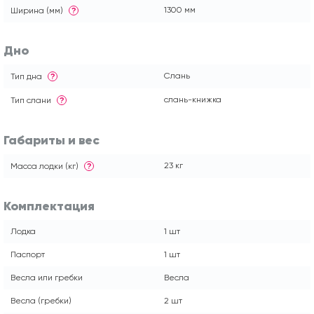
1300 мм
Ширина (мм)
?
Дно
Слань
Тип дна
?
слань-книжка
Тип слани
?
Габариты и вес
23 кг
Масса лодки (кг)
?
Комплектация
Лодка
1 шт
Паспорт
1 шт
Весла или гребки
Весла
Весла (гребки)
2 шт