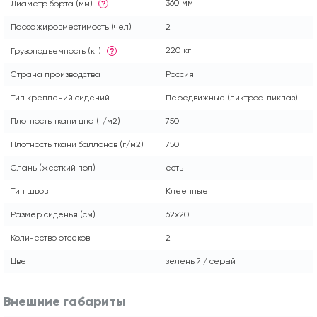
360 мм
Диаметр борта (мм)
?
Пассажировместимость (чел)
2
220 кг
Грузоподъемность (кг)
?
Страна производства
Россия
Тип креплений сидений
Передвижные (ликтрос-ликпаз)
Плотность ткани дна (г/м2)
750
Плотность ткани баллонов (г/м2)
750
Слань (жесткий пол)
есть
Тип швов
Клеенные
Размер сиденья (см)
62x20
Количество отсеков
2
Цвет
зеленый / серый
Внешние габариты