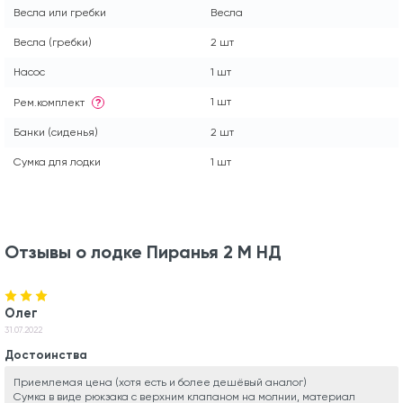
Весла или гребки
Весла
Весла (гребки)
2 шт
Насос
1 шт
1 шт
Рем.комплект
?
Банки (сиденья)
2 шт
Сумка для лодки
1 шт
Отзывы о лодке Пиранья 2 М НД
Олег
31.07.2022
Достоинства
Приемлемая цена (хотя есть и более дешёвый аналог)
Сумка в виде рюкзака с верхним клапаном на молнии, материал