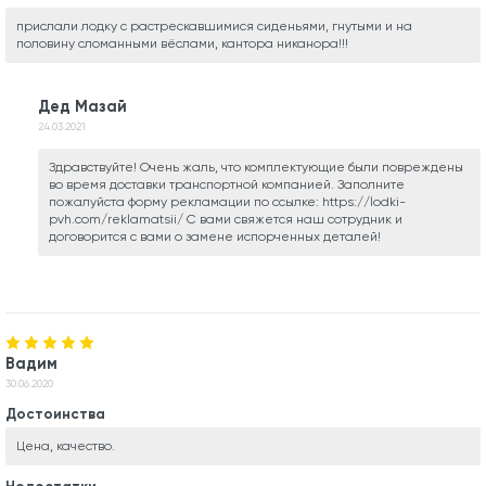
прислали лодку с растрескавшимися сиденьями, гнутыми и на
половину сломанными вёслами, кантора никанора!!!
Дед Мазай
24.03.2021
Здравствуйте! Очень жаль, что комплектующие были повреждены
во время доставки транспортной компанией. Заполните
пожалуйста форму рекламации по ссылке: https://lodki-
pvh.com/reklamatsii/ С вами свяжется наш сотрудник и
договорится с вами о замене испорченных деталей!
Вадим
30.06.2020
Достоинства
Цена, качество.