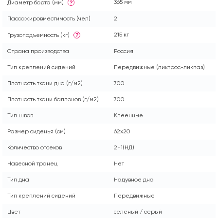
365 мм
Диаметр борта (мм)
?
Пассажировместимость (чел)
2
215 кг
Грузоподъемность (кг)
?
Страна производства
Россия
Тип креплений сидений
Передвижные (ликтрос-ликпаз)
Плотность ткани дна (г/м2)
700
Плотность ткани баллонов (г/м2)
700
Тип швов
Клеенные
Размер сиденья (см)
62x20
Количество отсеков
2+1(НД)
Навесной транец
Нет
Тип дна
Надувное дно
Тип креплений сидений
Передвижные
Цвет
зеленый / серый