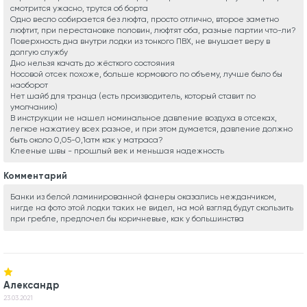
смотрится ужасно, трутся об борта
Одно весло собирается без люфта, просто отлично, второе заметно
люфтит, при перестановке половин, люфтят оба, разные партии что-ли?
Поверхность дна внутри лодки из тонкого ПВХ, не внушает веру в
долгую службу
Дно нельзя качать до жёсткого состояния
Носовой отсек похоже, больше кормового по объему, лучше было бы
наоборот
Нет шайб для транца (есть производитель, который ставит по
умолчанию)
В инструкции не нашел номинальное давление воздуха в отсеках,
легкое нажатиеу всех разное, и при этом думается, давление должно
быть около 0,05-0,1атм как у матраса?
Клееные швы - прошлый век и меньшая надежность
Комментарий
Банки из белой ламинированной фанеры оказались нежданчиком,
нигде на фото этой лодки таких не видел, на мой взгляд будут скользить
при гребле, предпочел бы коричневые, как у большинства
Александр
23.03.2021