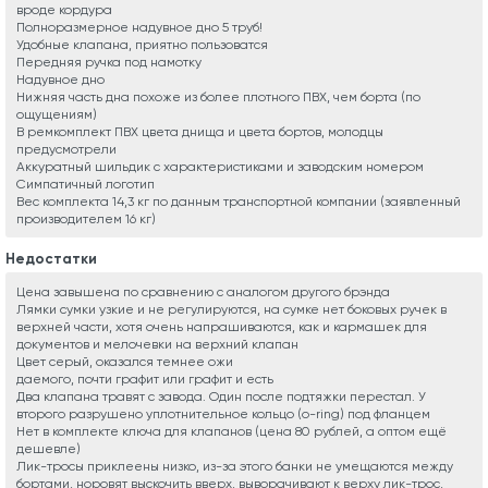
вроде кордура
Полноразмерное надувное дно 5 труб!
Удобные клапана, приятно пользоватся
Передняя ручка под намотку
Надувное дно
Нижняя часть дна похоже из более плотного ПВХ, чем борта (по
ощущениям)
В ремкомплект ПВХ цвета днища и цвета бортов, молодцы
предусмотрели
Аккуратный шильдик с характеристиками и заводским номером
Симпатичный логотип
Вес комплекта 14,3 кг по данным транспортной компании (заявленный
производителем 16 кг)
Недостатки
Цена завышена по сравнению с аналогом другого брэнда
Лямки сумки узкие и не регулируются, на сумке нет боковых ручек в
верхней части, хотя очень напрашиваются, как и кармашек для
документов и мелочевки на верхний клапан
Цвет серый, оказался темнее ожи
даемого, почти графит или графит и есть
Два клапана травят с завода. Один после подтяжки перестал. У
второго разрушено уплотнительное кольцо (o-ring) под фланцем
Нет в комплекте ключа для клапанов (цена 80 рублей, а оптом ещё
дешевле)
Лик-тросы приклеены низко, из-за этого банки не умещаются между
бортами, норовят выскочить вверх, выворачивают к верху лик-трос,