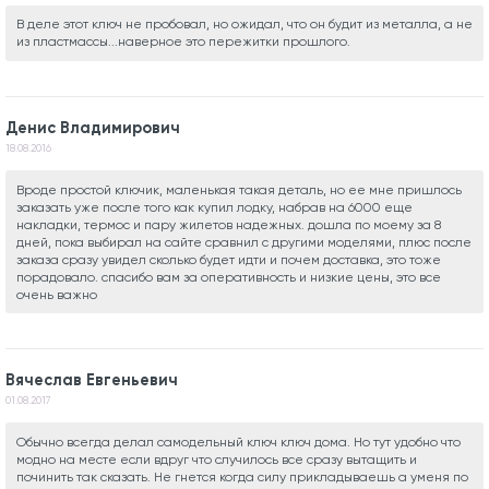
В деле этот ключ не пробовал, но ожидал, что он будит из металла, а не
из пластмассы...наверное это пережитки прошлого.
Денис Владимирович
18.08.2016
Вроде простой ключик, маленькая такая деталь, но ее мне пришлось
заказать уже после того как купил лодку, набрав на 6000 еще
накладки, термос и пару жилетов надежных. дошла по моему за 8
дней, пока выбирал на сайте сравнил с другими моделями, плюс после
заказа сразу увидел сколько будет идти и почем доставка, это тоже
порадовало. спасибо вам за оперативность и низкие цены, это все
очень важно
Вячеслав Евгеньевич
01.08.2017
Обычно всегда делал самодельный ключ ключ дома. Но тут удобно что
модно на месте если вдруг что случилось все сразу вытащить и
починить так сказать. Не гнется когда силу прикладываешь а уменя по