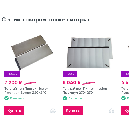
С этим товаром также смотрят
-1200 ₽
-960 ₽
-120
7 200 ₽
8 040 ₽
6 6
8 400 ₽
9 000 ₽
Теплый пол Пингвин Isolon
Теплый пол Пингвин Isolon
Тепл
Премиум Strong 220×240
Премиум 230×230
Приз
В наличии
В наличии
В
Купить
Купить
Ку