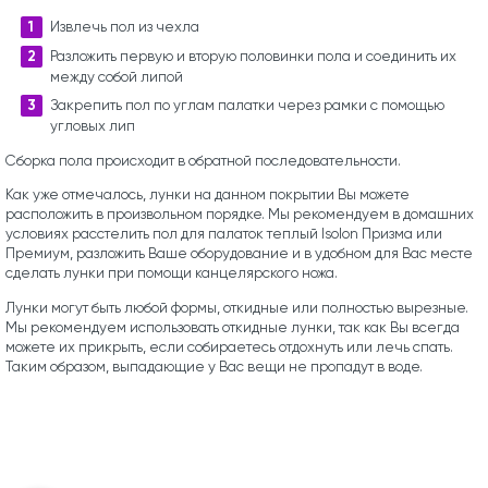
Извлечь пол из чехла
Разложить первую и вторую половинки пола и соединить их
между собой липой
Закрепить пол по углам палатки через рамки с помощью
угловых лип
Сборка пола происходит в обратной последовательности.
Как уже отмечалось, лунки на данном покрытии Вы можете
расположить в произвольном порядке. Мы рекомендуем в домашних
условиях расстелить пол для палаток теплый Isolon Призма или
Премиум, разложить Ваше оборудование и в удобном для Вас месте
сделать лунки при помощи канцелярского ножа.
Лунки могут быть любой формы, откидные или полностью вырезные.
Мы рекомендуем использовать откидные лунки, так как Вы всегда
можете их прикрыть, если собираетесь отдохнуть или лечь спать.
Таким образом, выпадающие у Вас вещи не пропадут в воде.