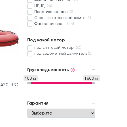
НДНД
(24)
Пластиковое дно
(3)
Слань из стеклокомпозита
(4)
Фанерная слань
(23)
Под какой мотор
под винтовой мотор
(60)
под водометный движитель
(5)
Грузоподъемность
?
400 кг
1 600 кг
 420 ПРО
Гарантия