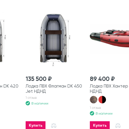
135 500 ₽
89 400 ₽
н DK 420
Лодка ПВХ Флагман DK 450
Лодка ПВХ Хантер
Jet НДНД
НДНД
1 отзыв
В наличии
1 отзыв
В наличии
Купить
Купить