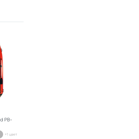
rd PB-
+1 цвет