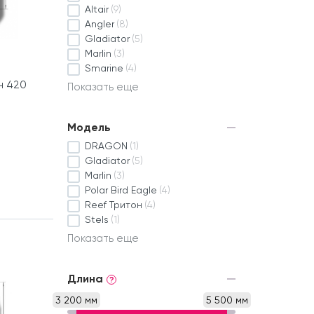
Altair
(9)
Angler
(8)
Gladiator
(5)
Marlin
(3)
Smarine
(4)
н 420
Показать еще
Модель
DRAGON
(1)
Gladiator
(5)
Marlin
(3)
Polar Bird Eagle
(4)
Reef Тритон
(4)
Stels
(1)
Показать еще
Длина
?
3 200 мм
5 500 мм