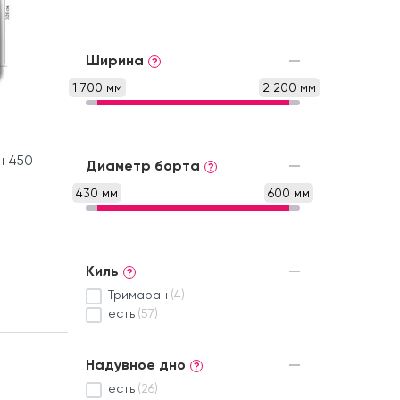
Ширина
?
1 700 мм
2 200 мм
н 450
Диаметр борта
?
430 мм
600 мм
Киль
?
Тримаран
(4)
есть
(57)
Надувное дно
?
есть
(26)