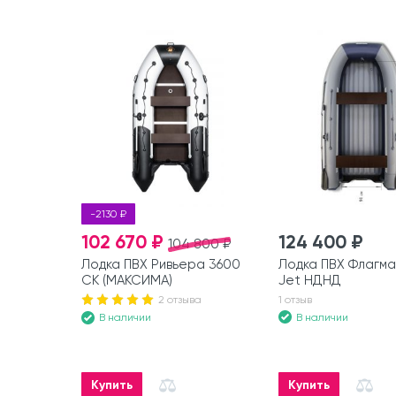
-2130 ₽
102 670 ₽
124 400 ₽
104 800 ₽
Лодка ПВХ Ривьера 3600
Лодка ПВХ Флагма
СК (МАКСИМА)
Jet НДНД
2 отзыва
1 отзыв
В наличии
В наличии
Купить
Купить