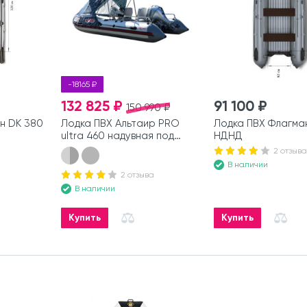
-18165 ₽
132 825 ₽
91 100 ₽
150 990 ₽
н DK 380
Лодка ПВХ Альтаир PRO
Лодка ПВХ Флагма
ultra 460 надувная под
НДНД
мотор
2 отзыва
В наличии
2 отзыва
В наличии
Купить
Купить