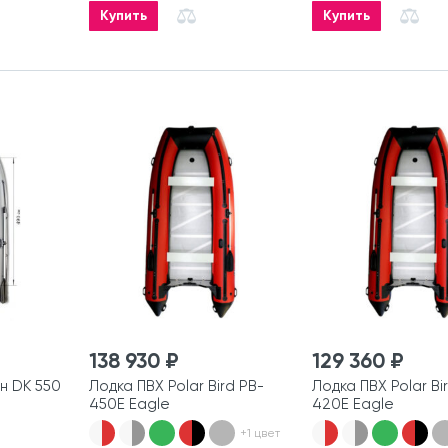
Купить
Купить
138 930 ₽
129 360 ₽
н DK 550
Лодка ПВХ Polar Bird PB-
Лодка ПВХ Polar Bi
450E Eagle
420E Eagle
+1 цвет