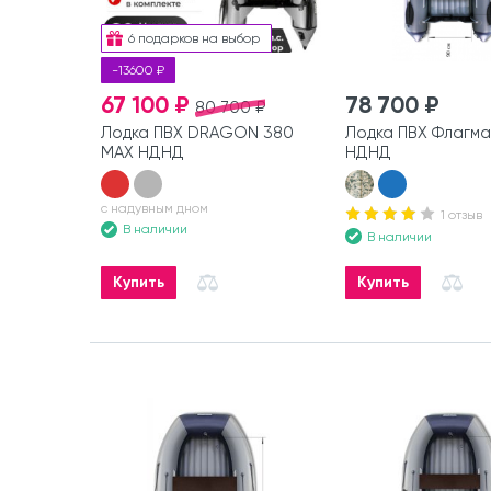
6 подарков на выбор
-13600 ₽
67 100 ₽
78 700 ₽
80 700 ₽
Лодка ПВХ DRAGON 380
Лодка ПВХ Флагма
MAX НДНД
НДНД
с надувным дном
1 отзыв
В наличии
В наличии
Купить
Купить