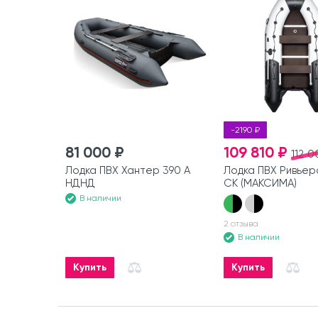
-2190 ₽
81 000 ₽
109 810 ₽
112 0
Лодка ПВХ Хантер 390 А
Лодка ПВХ Ривьер
НДНД
СК (МАКСИМА)
В наличии
2 отзыва
В наличии
Купить
Купить