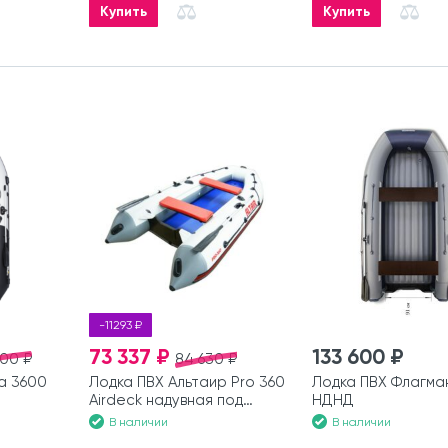
Купить
Купить
-11293 ₽
73 337 ₽
133 600 ₽
300 ₽
84 630 ₽
а 3600
Лодка ПВХ Альтаир Pro 360
Лодка ПВХ Флагма
Airdeck надувная под
НДНД
мотор
В наличии
В наличии