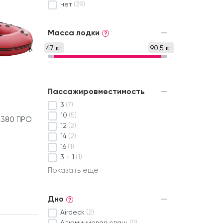
нет
(39)
Масса лодки
?
47 кг
90,5 кг
Пассажировместимость
3
(7)
10
(5)
 380 ПРО
12
(2)
14
(2)
16
(1)
3 + 1
(1)
Показать еще
Дно
?
Airdeck
(2)
Алюминиевая слань
(9)