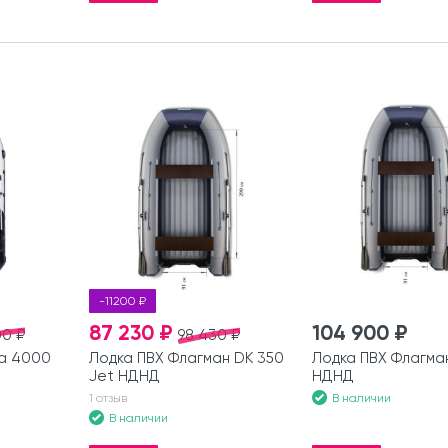
-11200 ₽
87 230 ₽
104 900 ₽
00 ₽
98 430 ₽
ра 4000
Лодка ПВХ Флагман DK 350
Лодка ПВХ Флагма
Jet НДНД
НДНД
В наличии
1 отзыв
В наличии