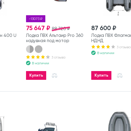
-13073 ₽
75 647 ₽
87 600 ₽
88 720 ₽
н 400 U
Лодка ПВХ Альтаир Pro 360
Лодка ПВХ Флагма
надувная под мотор
НДНД
3 отзыва
В наличии
3 отзыва
В наличии
Купить
Купить