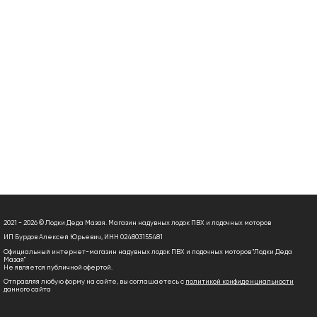
2021 - 2026 © Лодки Деда Мазая. Магазин надувных лодок ПВХ и лодочных моторов
ИП Бурдов Алексей Юрьевич, ИНН 024803155481
Официальный интернет-магазин надувных лодок ПВХ и лодочных моторов "Лодки Деда
Мазая"
Не является публичной офертой.
Отправляя любую форму на сайте, вы соглашаетесь с
политикой конфиденциальности
данного сайта