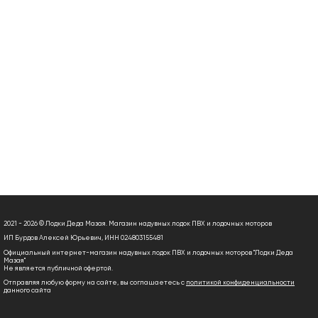
2021 - 2026 © Лодки Деда Мазая. Магазин надувных лодок ПВХ и лодочных моторов
ИП Бурдов Алексей Юрьевич, ИНН 024803155481
Официальный интернет-магазин надувных лодок ПВХ и лодочных моторов "Лодки Деда
Мазая"
Не является публичной офертой.
Отправляя любую форму на сайте, вы соглашаетесь с
политикой конфиденциальности
данного сайта