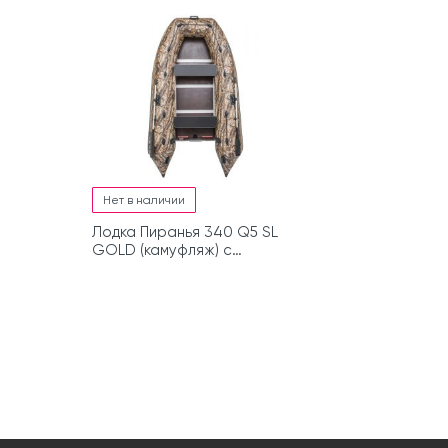
Нет в наличии
Лодка Пиранья 340 Q5 SL
GOLD (камуфляж) с
комплектом накладок и
сумкой