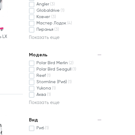
Angler
(3)
Globaldrive
(1)
Ковчег
(3)
Мастер Лодок
(4)
 ₽
Пиранья
(3)
 LX
Показать еще
Модель
Polar Bird Merlin
(2)
Polar Bird Seagull
(1)
Reef
(1)
Stormline (Риб)
(1)
Yukona
(1)
Аква
(1)
Показать еще
Вид
Риб
(1)