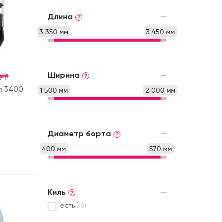
Длина
?
3 350 мм
3 450 мм
Ширина
?
0 ₽
а 3400
1 500 мм
2 000 мм
Диаметр борта
?
400 мм
570 мм
Киль
?
есть
(16)