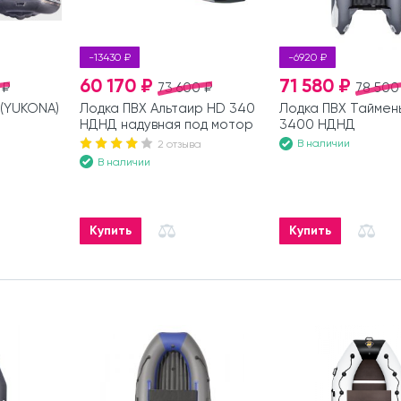
-13430 ₽
-6920 ₽
60 170 ₽
71 580 ₽
 ₽
73 600 ₽
78 500
(YUKONA)
Лодка ПВХ Альтаир HD 340
Лодка ПВХ Таймень
НДНД надувная под мотор
3400 НДНД
В наличии
2 отзыва
В наличии
Купить
Купить