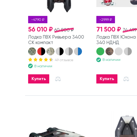
-4790 ₽
-2999 ₽
56 010 ₽
71 500 ₽
60 800 ₽
74 499
Лодка ПВХ Ривьера 3400
Лодка ПВХ Юкона 
СК компакт
340 НДНД
В наличии
49 отзывов
В наличии
Купить
Купить