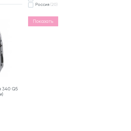
Россия
(20)
Показать
я 340 Q5
и)