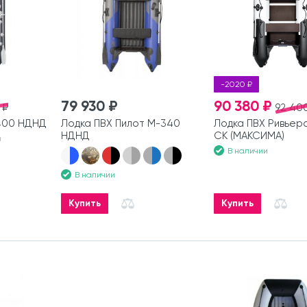
-2020 ₽
79 930 ₽
90 380 ₽
 ₽
92 40
3400 НДНД
Лодка ПВХ Пилот М-340
Лодка ПВХ Ривьер
НДНД
СК (МАКСИМА)
а
В наличии
В наличии
Купить
Купить