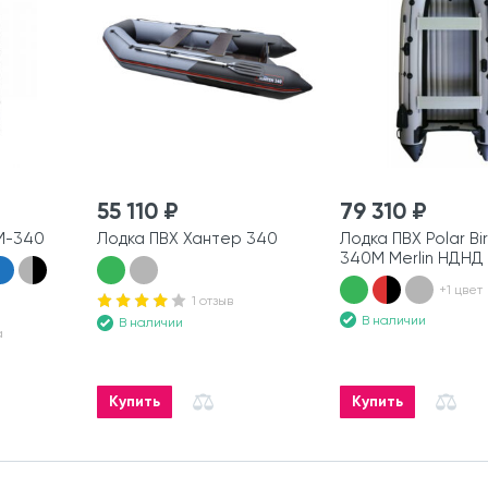
55 110 ₽
79 310 ₽
М-340
Лодка ПВХ Хантер 340
Лодка ПВХ Polar Bi
340M Merlin НДНД
+1 цвет
1 отзыв
В наличии
В наличии
а
Купить
Купить