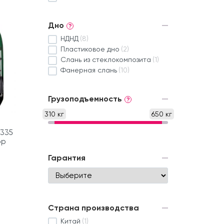
Дно
?
НДНД
(8)
Пластиковое дно
(2)
Слань из стеклокомпозита
(1)
Фанерная слань
(10)
Грузоподъемность
?
310 кг
650 кг
 335
ор
Гарантия
Страна производства
Китай
(1)