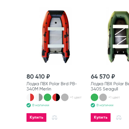
80 410 ₽
64 570 ₽
Лодка ПВХ Polar Bird PB-
Лодка ПВХ Polar Bi
340M Merlin
340S Seagull
+1 цвет
+1 цвет
В наличии
В наличии
Купить
Купить