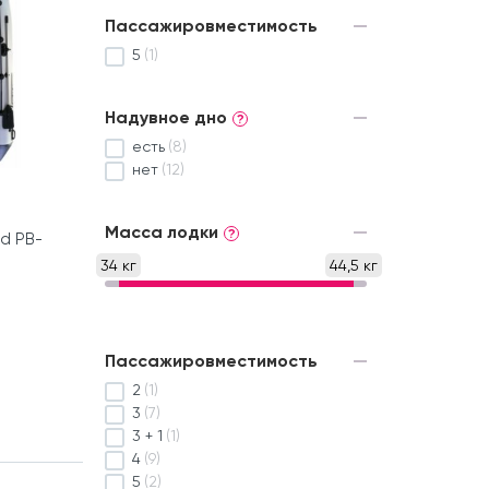
Пассажировместимость
5
(1)
Надувное дно
?
есть
(8)
нет
(12)
Масса лодки
?
rd PB-
34 кг
44,5 кг
Пассажировместимость
2
(1)
3
(7)
3 + 1
(1)
4
(9)
5
(2)