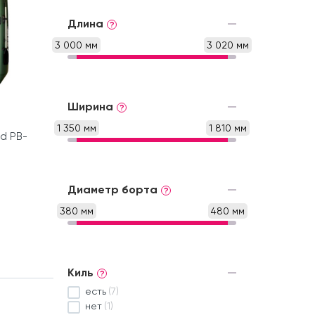
Длина
?
3 000 мм
3 020 мм
Ширина
?
1 350 мм
1 810 мм
rd PB-
Диаметр борта
?
380 мм
480 мм
Киль
?
есть
(7)
нет
(1)