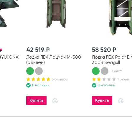
42 519 ₽
58 520 ₽
 ₽
(YUKONA)
Лодка ПВХ Лоцман М-300
Лодка ПВХ Polar Bi
(с килем)
300S Seagull
+1 цвет
5 отзывов
1 отзыв
В наличии
В наличии
Купить
Купить