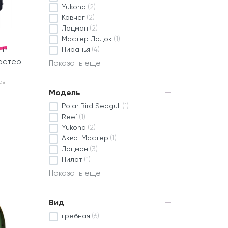
Yukona
(2)
Ковчег
(2)
Лоцман
(2)
Мастер Лодок
(1)
 ₽
Пиранья
(4)
астер
Показать еще
ов
Модель
Polar Bird Seagull
(1)
Reef
(1)
Yukona
(2)
Аква-Мастер
(1)
Лоцман
(3)
Пилот
(1)
Показать еще
Вид
гребная
(6)