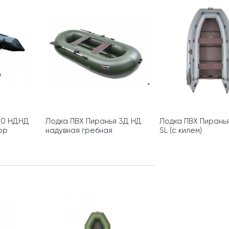
00 НДНД
Лодка ПВХ Пиранья 3Д НД
Лодка ПВХ Пирань
ор
надувная гребная
SL (с килем)