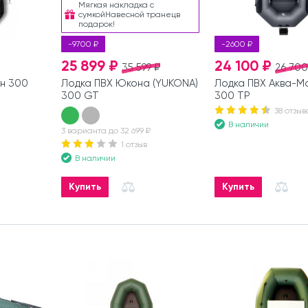
Мягкая накладка с
сумкойНавесной транецв
подарок!
-9700 ₽
-2600 ₽
25 899 ₽
24 100 ₽
35 599 ₽
26 700
н 300
Лодка ПВХ Юкона (YUKONA)
Лодка ПВХ Аква-М
300 GT
300 ТР
38 отзыв
В наличии
3 варианта до 32 699 ₽
1 отзыв
В наличии
Купить
Купить