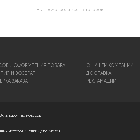
Вы посмотрели все 15 товаров
ОБЫ ОФОРМЛЕНИЯ ТОВАРА
О НАШЕЙ КОМПАНИИ
НТИЯ И ВОЗВРАТ
ДОСТАВКА
ЕРКА ЗАКАЗА
РЕКЛАМАЦИИ
ВХ и лодочных моторов
чных моторов "Лодки Деда Мазая"