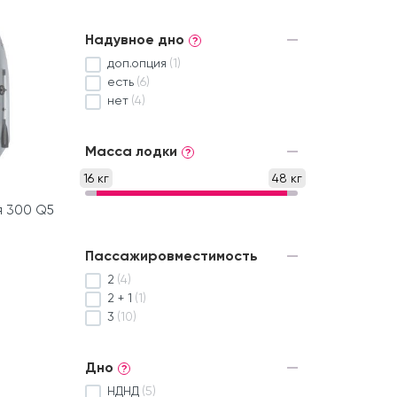
Надувное дно
?
доп.опция
(1)
есть
(6)
нет
(4)
Масса лодки
?
16 кг
48 кг
я 300 Q5
Пассажировместимость
2
(4)
2 + 1
(1)
3
(10)
Дно
?
НДНД
(5)