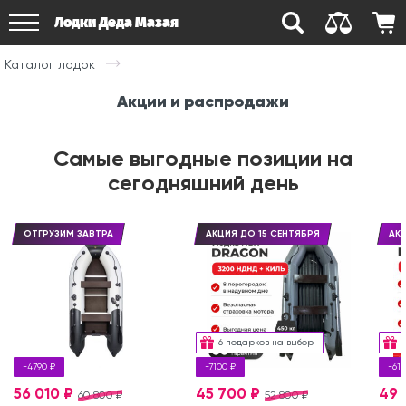
Лодки Деда Мазая
Каталог лодок
Акции и распродажи
Самые выгодные позиции на
сегодняшний день
ОТГРУЗИМ ЗАВТРА
АКЦИЯ ДО 15 СЕНТЯБРЯ
АКЦ
6 подарков на выбор
-4790 ₽
-7100 ₽
-610
56 010 ₽
45 700 ₽
49 
60 800 ₽
52 800 ₽