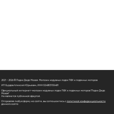
2021 - 2026 © Лодки Деда Мазая. Магазин надувных лодок ПВХ и лодочных моторов
ИП Бурдов Алексей Юрьевич, ИНН 024803155481
Официальный интернет-магазин надувных лодок ПВХ и лодочных моторов "Лодки Деда
Мазая"
Не является публичной офертой.
Отправляя любую форму на сайте, вы соглашаетесь с
политикой конфиденциальности
данного сайта