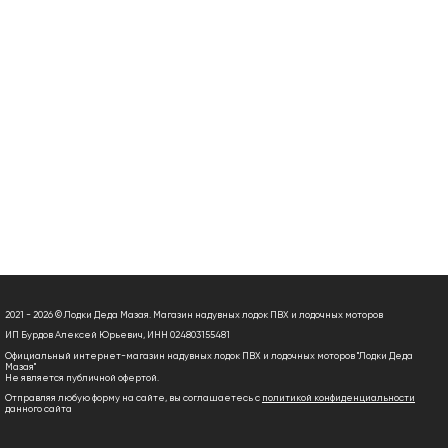
2021 - 2026 © Лодки Деда Мазая. Магазин надувных лодок ПВХ и лодочных моторов
ИП Бурдов Алексей Юрьевич, ИНН 024803155481
Официальный интернет-магазин надувных лодок ПВХ и лодочных моторов "Лодки Деда
Мазая"
Не является публичной офертой.
Отправляя любую форму на сайте, вы соглашаетесь с
политикой конфиденциальности
данного сайта