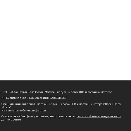
2021 - 2026 © Лодки Деда Мазая. Магазин надувных лодок ПВХ и лодочных моторов
ИП Бурдов Алексей Юрьевич, ИНН 024803155481
Официальный интернет-магазин надувных лодок ПВХ и лодочных моторов "Лодки Деда
Мазая"
Не является публичной офертой.
Отправляя любую форму на сайте, вы соглашаетесь с
политикой конфиденциальности
данного сайта