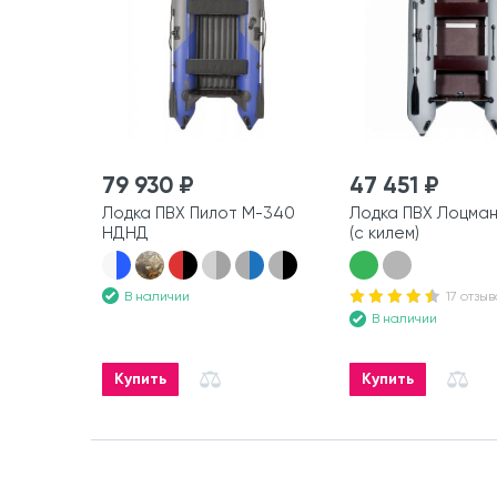
79 930 ₽
47 451 ₽
Лодка ПВХ Пилот М-340
Лодка ПВХ Лоцма
НДНД
(с килем)
В наличии
17 отзыв
В наличии
Купить
Купить