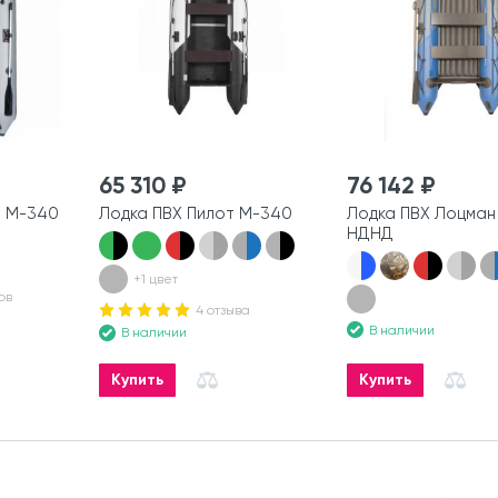
65 310 ₽
76 142 ₽
н М-340
Лодка ПВХ Пилот М-340
Лодка ПВХ Лоцман
НДНД
+1 цвет
ов
4 отзыва
В наличии
В наличии
Купить
Купить