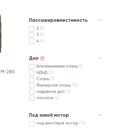
Пассажировместимость
2
(6)
3
(5)
4
(5)
Дно
?
Алюминиевая слань
(1)
 М-280
НДНД
(2)
Слань
(1)
Фанерная слань
(10)
надувное дно
(1)
плоское
(4)
Под какой мотор
под винтовой мотор
(13)