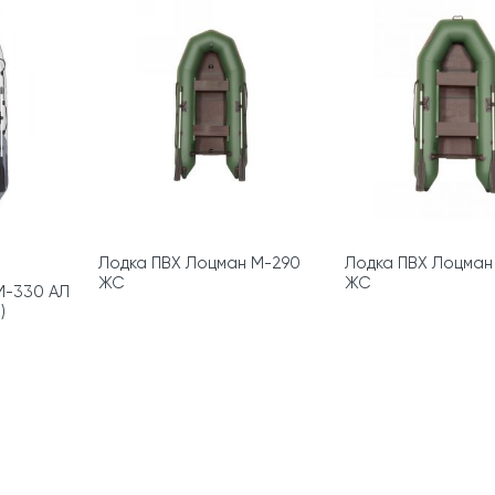
Лодка ПВХ Лоцман М-290
Лодка ПВХ Лоцман
ЖС
ЖС
М-330 АЛ
)