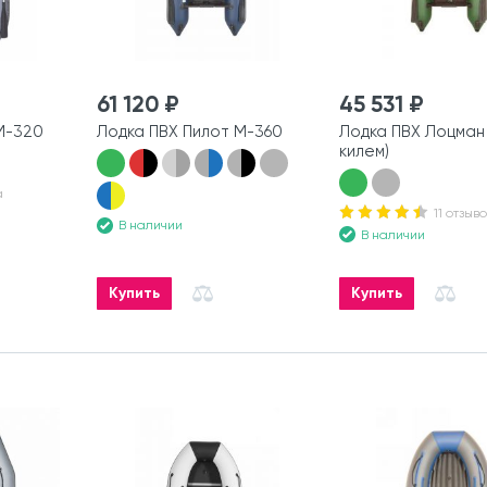
61 120 ₽
45 531 ₽
М-320
Лодка ПВХ Пилот М-360
Лодка ПВХ Лоцман
килем)
а
11 отзыво
В наличии
В наличии
Купить
Купить