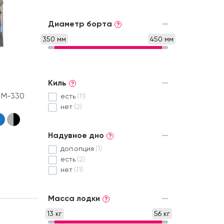
Диаметр борта
?
350 мм
450 мм
Киль
?
 М-330
есть
(11)
нет
(2)
Надувное дно
?
доп.опция
(1)
есть
(2)
нет
(11)
Масса лодки
?
13 кг
56 кг