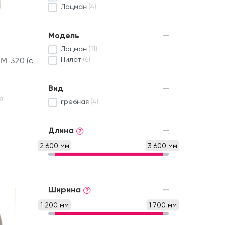
Лоцман
(4)
Модель
Лоцман
(11)
Пилот
(6)
 М-320 (с
Вид
в
гребная
(4)
Длина
?
2 600 мм
3 600 мм
Ширина
?
1 200 мм
1 700 мм