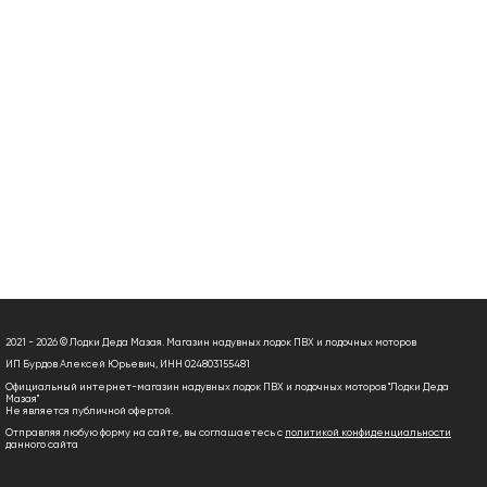
2021 - 2026 © Лодки Деда Мазая. Магазин надувных лодок ПВХ и лодочных моторов
ИП Бурдов Алексей Юрьевич, ИНН 024803155481
Официальный интернет-магазин надувных лодок ПВХ и лодочных моторов "Лодки Деда
Мазая"
Не является публичной офертой.
Отправляя любую форму на сайте, вы соглашаетесь с
политикой конфиденциальности
данного сайта